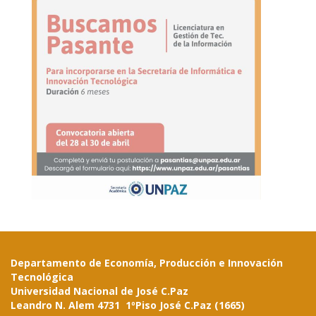
Departamento de Economía, Producción e Innovación
Tecnológica
Universidad Nacional de José C.Paz
Leandro N. Alem 4731 1ºPiso José C.Paz (1665)