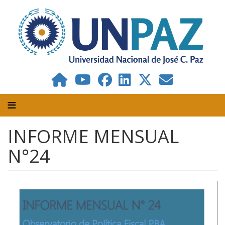
Pasar
al
contenido
principal
INFORME MENSUAL
N°24